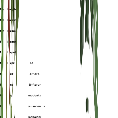
Mentha gibraltarica
Mentha hirtiflora
Mentha montana
Mentha numidica
Mentha pulegioides
Mentha pulegium f. alba
Mentha pulegium f. albiflora
Mentha pulegium f. albiflorum
Mentha pulegium f. anodonta
Mentha pulegium f. brusanensis
Mentha pulegium f. cephalonia