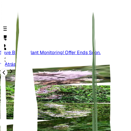
Save Big On Plant Monitoring! Offer Ends Soon.
Atrás