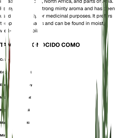
is native to Europe, North Africa, and parts of Asia.
Pennyroyal has a strong minty aroma and has been
used historically for medicinal purposes. It prefers
temperate climates and can be found in moist,
well-drained soils.
TAMBIÉN CONOCIDO COMO
Calamintha Fenzlii
English Pennyroyal
European Pennyroyal
Micromeria Dalmatica
Micromeria Fenzlii
Micromeria Maritima
Minthe Pulegia