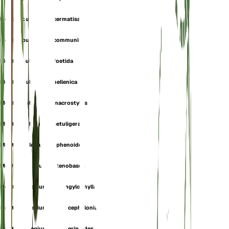
Mentha pulegium f. cermatisa
Mentha pulegium f. communis
Mentha pulegium f. foetida
Mentha pulegium f. hellenica
Mentha pulegium f. macrostylos
Mentha pulegium f. setuligera
Mentha pulegium f. sphenoides
Mentha pulegium f. stenobasea
Mentha pulegium f. strongylophylla
Mentha pulegium subsp. cephalonia
Mentha pulegium subsp. erinoides