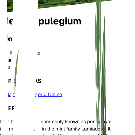
Mentha pulegium
TAXONOMÍA
Familia
Lamiaceae
Género
Mentha
Zona
6
APRENDE MÁS
Plants of the World Online
ACERCA DE
Mentha pulegium, commonly known as pennyroyal,
is a perennial herb in the mint family Lamiaceae. It