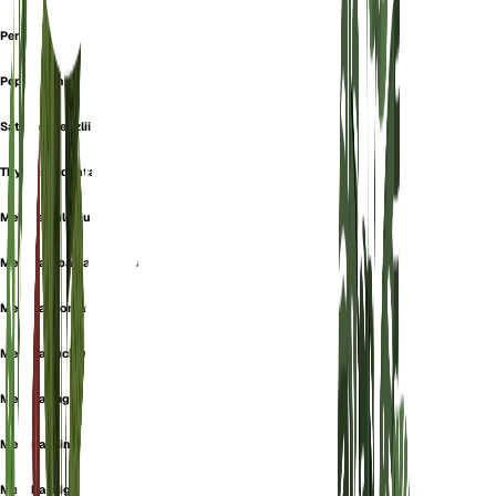
Pennyroyal
Peppermint
Satureja Fenzlii
Thymus Bidentatus
Melissa pulegium
Mentha albarracinensis
Mentha aromatica
Mentha aucheri
Mentha daghestanica
Mentha erinoides
Mentha exigua