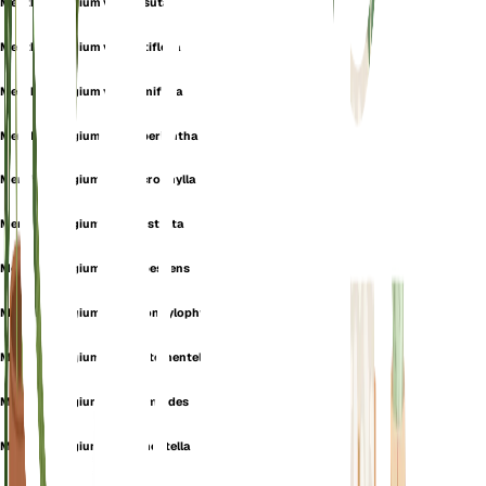
Mentha pulegium var. hirsuta
Mentha pulegium var. hirtiflora
Mentha pulegium var. humifusa
Mentha pulegium var. hyperiantha
Mentha pulegium var. microphylla
Mentha pulegium var. prostrata
Mentha pulegium var. pubescens
Mentha pulegium var. strongylophylla
Mentha pulegium var. subtomentella
Mentha pulegium var. thymoides
Mentha pulegium var. tomentella