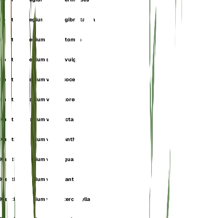
Mentha pulegium subsp. gibraltarica
Mentha pulegium subsp. tomentosa
Mentha pulegium subsp. vulgaris
Mentha pulegium var. cacocea
Mentha pulegium var. cotorensis
Mentha pulegium var. erecta
Mentha pulegium var. eriantha
Mentha pulegium var. exigua
Mentha pulegium var. gigantea
Mentha pulegium var. heterophylla