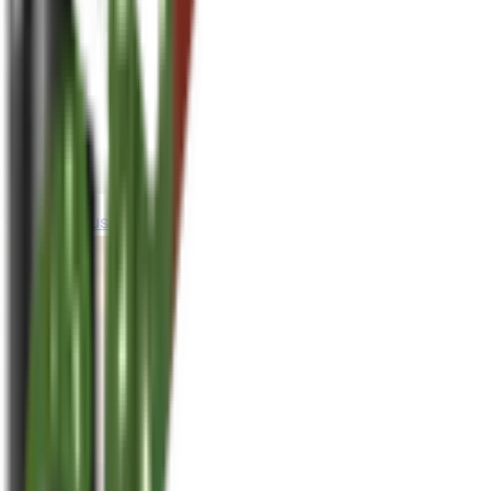
houseplusplant