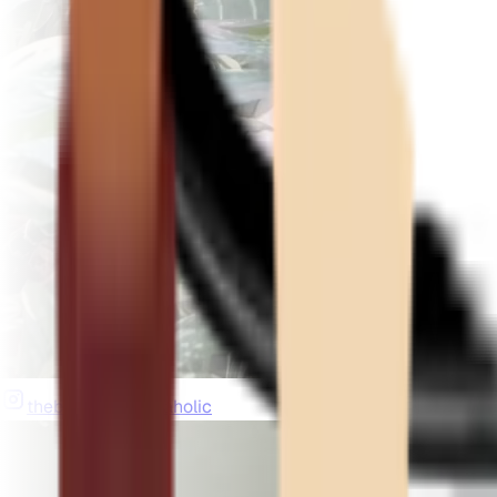
thebeardedplantaholic