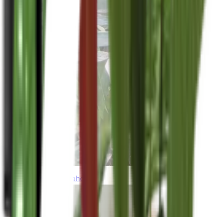
thebeardedplantaholic