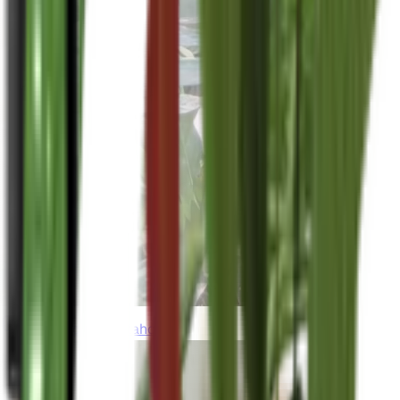
thebeardedplantaholic