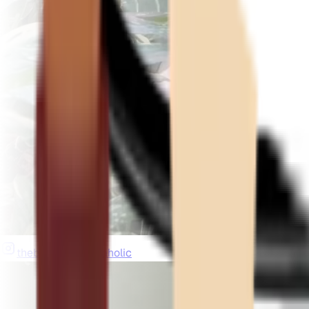
thebeardedplantaholic