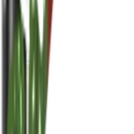
houseplusplant