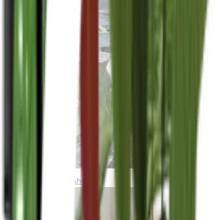
thebeardedplantaholic