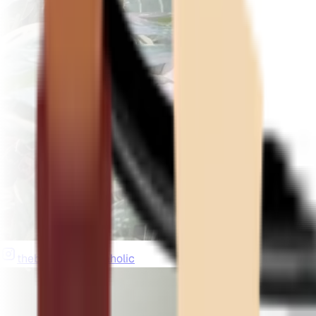
thebeardedplantaholic