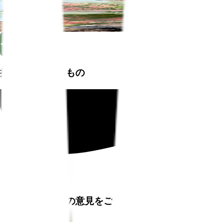
Plant Monitor
$34.99
$49.99
Save $10.50 instantly! Get this for only $24.49 when you
bec
今すぐ購入
掲載されているもの
プラントファムの意見をご覧ください