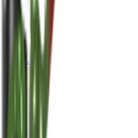
houseplusplant