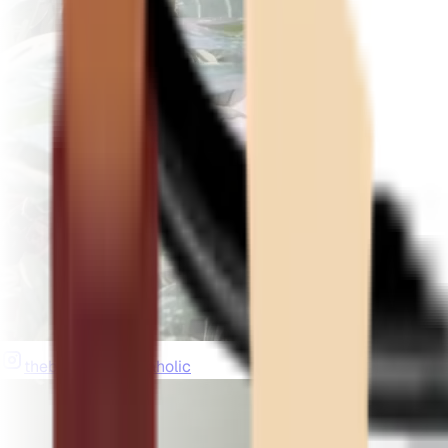
thebeardedplantaholic