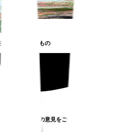
Plant Monitor
$34.99
$49.99
Save $10.50 instantly! Get this for only $24.49 when you
bec
今すぐ購入
掲載されているもの
プラントファムの意見をご覧ください