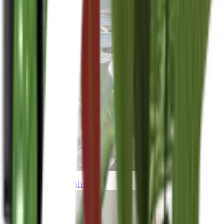
thebeardedplantaholic