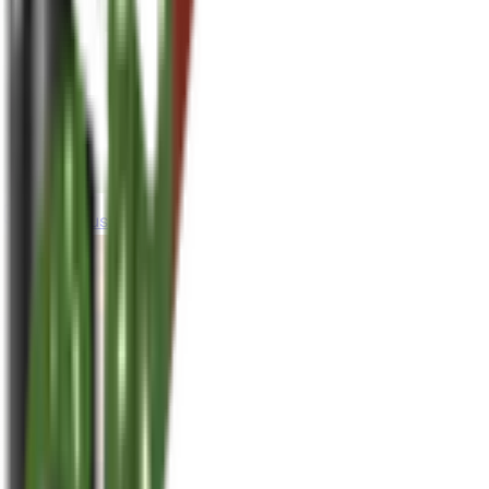
houseplusplant