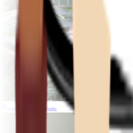
thebeardedplantaholic