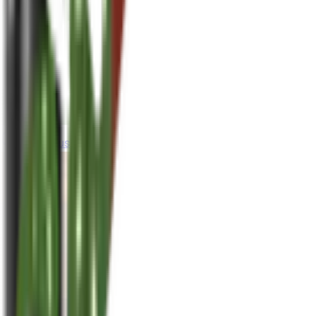
houseplusplant