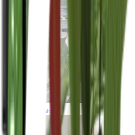
thebeardedplantaholic