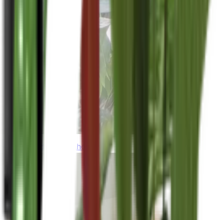
thebeardedplantaholic