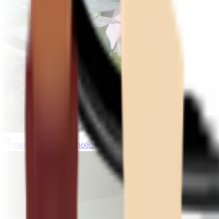
thebeardedplantaholic