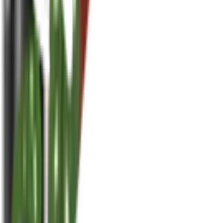
houseplusplant