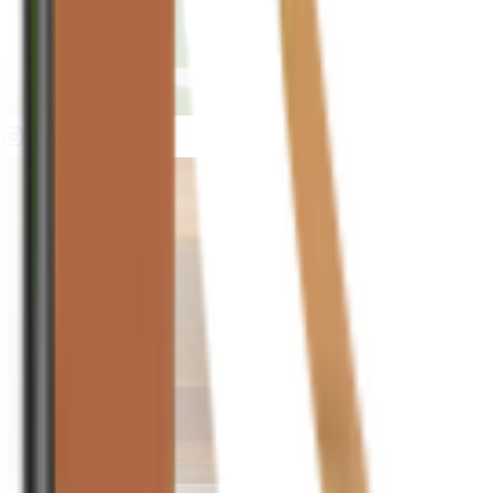
houseplusplant