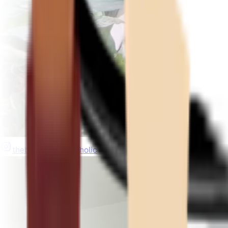
thebeardedplantaholic