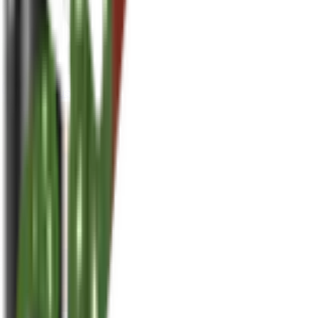
houseplusplant