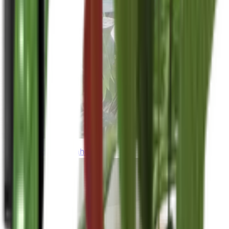
thebeardedplantaholic