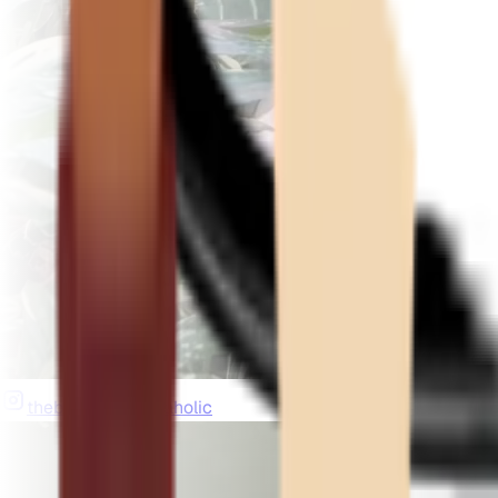
thebeardedplantaholic