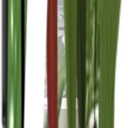
thebeardedplantaholic