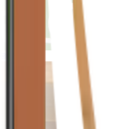
houseplusplant