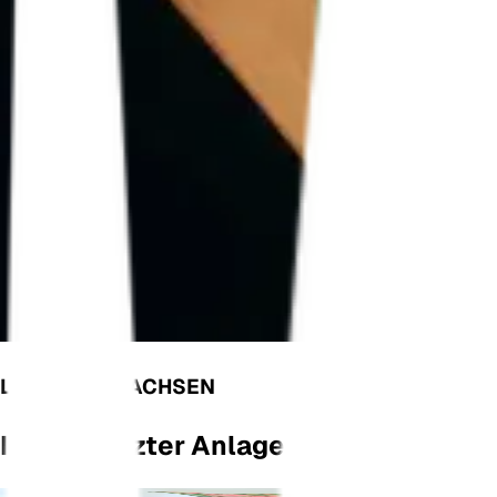
LASS UNS WACHSEN
Ihr Vernetzter Anlagenmonitor