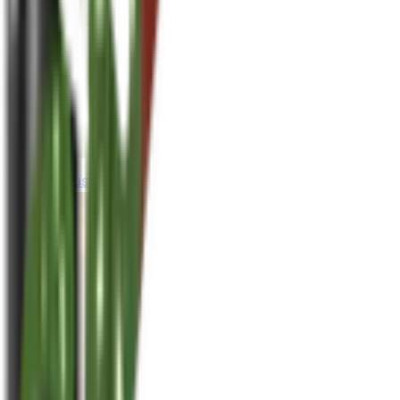
houseplusplant